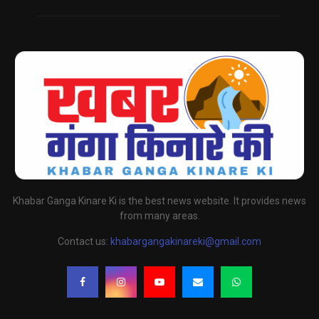
Khabar Ganga Kinare Ki is the best news website. It provides news
from many areas.
Contact us:
khabargangakinareki@gmail.com