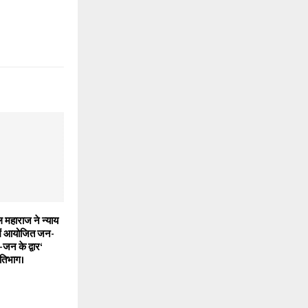
ल महाराज ने न्याय
 में आयोजित जन-
न के द्वार‘
रतिभाग।