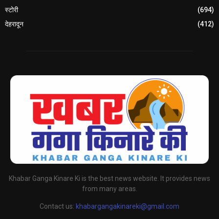
स्टोरी
(694)
देहरादून
(412)
Khabar Ganga Kinare Ki is the best news website. It provides news
from many areas.
Contact us:
khabargangakinareki@gmail.com