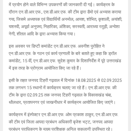
में प्रयोग होने वाले विभिन्न उपकरणों की जानकारी दी गई। कार्यक्रम के
दौरान एन.डी.आर.एफ., एस.डी.आर.एफ. की टीम द्वारा डैमो एवं अभ्यास कराया
गया, जिसमे अध्यापक एवं विद्यार्थियों अनमोल, आयश, शोभित, कृशाली, अयांशी,
यशस्वी, अपूर्वा अनुपमा, निहारिका, अंशिका, सरस्वती, आराध्या रतुड़ी, अन्वेशा
नेगी, शीतल आदि के द्वारा अभ्यास किया गया।
इस अवसर पर डिप्टी कमांडेंट एन.डी.आर.एफ. अवनीश पुरोहित ने
एन.डी.आर.एफ. के गठन एवं कार्य प्रणाली के बारे बताते हुए कहा कि ड्रॉल
कमांडेंट, 15 वीं, एन.डी.आर.एफ. सुदेश कुमार के दिशानिर्देश में पूरे उत्तराखंड
में इस तरह के प्रोग्राम आयोजित किए जा रहे हैं।
इसी के तहत जनपद टिहरी गढ़वाल में दिनांक 18.08.2025 से 02.09.2025
तक लगभग 15 स्थानो में कार्यक्रम चलाए जा रहे हैं। एन.डी.आर.एफ. की
टीम के द्वारा 02.09.25 तक जनपद टिहरी गढ़वाल के विकासखंड चंबा,
थौलधार, प्रतापनगर एवं जाखनीधार में कार्यक्रम आयोजित किए जाएंगे।
कार्यक्रम में इंस्पेक्टर एन.डी.आर.एफ. ओम प्रकाश ठाकुर, एन.डी.आर.एफ.
की टीम एवं जिला आपदा प्रबंधन अधिकारी बृजेश भट्ट, जनपद आपदा
प्रबंधन प्राधिकरण के मुख्य प्रशिक्षक अनिल सकलानी उपस्थित रहे।