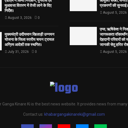
एडीएम ने किया निरीक्षण, पुनर्वास एवं
आयुक्त सख्त, जनता 
मुआवजा वितरण में तेजी लाने के दिए
प्रकरणों की सुनवाई।
निर्देश।
August 5, 2026
August 3, 2026
0
एम्स, ऋषिकेश ने नि
मुख्यमंत्री उदीयमान खिलाड़ी उन्नयन
जागरूकता वॉकाथॉन अ
योजना के जिला स्तरीय चयन ट्रायल
देहदानी परिवारों को 
अग्रिम आदेशों तक स्थगित।
जानकी सेतु हरित रोश
July 31, 2026
0
August 5, 2026
 Ganga Kinare Ki is the best news website. It provides news from many
Contact us:
khabargangakinareki@gmail.com