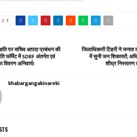
1
T
्षति पर सचिव आपदा प्रबंधन की
जिलाधिकारी टिहरी ने जनता द
ति फॉर्मेट में SDRF अंतर्गत एवं
में सुनी जन शिकायतें, अधि
का विवरण अनिवार्य।
शीघ्र निस्तारण क
khabargangakinareki
STS