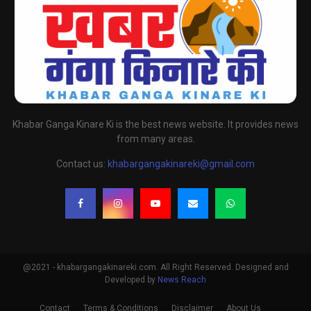
Khabar Ganga Kinare Ki is the best news website. It provides news
from many areas.
Contact us:
khabargangakinareki@gmail.com
@2021 - khabargangakinareki.com. All Right Reserved. Designed and
Developed by
News Reach
Contact
Terms & Conditions
Disclaimer
About Us