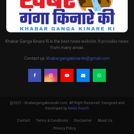
Khabar Ganga Kinare Ki is the best news website. It provides news
from many areas.
Contact us:
khabargangakinareki@gmail.com
@2021 - khabargangakinareki.com. All Right Reserved. Designed and
Developed by
News Reach
Contact
Terms & Conditions
Disclaimer
About Us
Privacy Policy