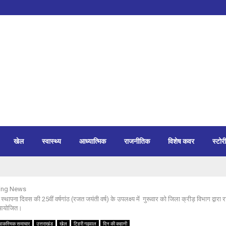
खेल
स्वास्थ्य
आध्यात्मिक
राजनीतिक
विशेष कवर
स्टोरी
ing News
 स्थापना दिवस की 25वीं वर्षगांठ (रजत जयंती वर्ष) के उपलक्ष्य में गुरूवार को जिला क्रीड़ विभाग द्वारा 
ई आयोजित।
आकस्मिक समाचार
उत्तराखंड
खेल
टिहरी गढ़वाल
दिन की कहानी