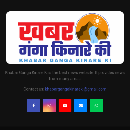
Khabar Ganga Kinare Ki is the best news website. It provides news
from many areas.
Contact us:
khabargangakinareki@gmail.com