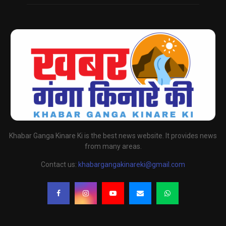
Khabar Ganga Kinare Ki is the best news website. It provides news
from many areas.
Contact us:
khabargangakinareki@gmail.com