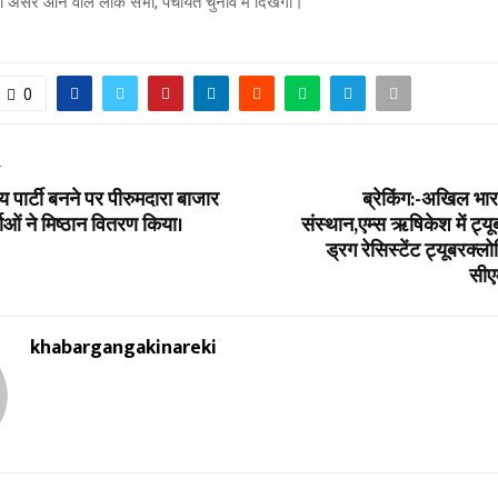
 असर आने वाले लोक सभा, पंचायत चुनाव में दिखेगा।
0
T
रीय पार्टी बनने पर पीरुमदारा बाजार
ब्रेकिंग:-अखिल भारत
ताओं ने मिष्ठान वितरण किया।
संस्थान,एम्स ऋषिकेश में ट्
ड्रग रेसिस्टेंट ट्यूबरक
सीए
khabargangakinareki