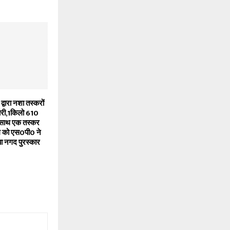
 द्वारा नशा तस्करों
ारी,1किलो 610
 साथ एक तस्कर
म को एस0पी0 ने
 नगद पुरस्कार