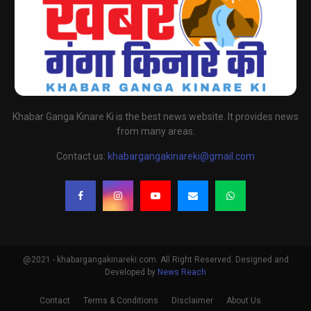
Khabar Ganga Kinare Ki is the best news website. It provides news
from many areas.
Contact us:
khabargangakinareki@gmail.com
@2021 - khabargangakinareki.com. All Right Reserved. Designed and
Developed by
News Reach
Contact
Terms & Conditions
Disclaimer
About Us