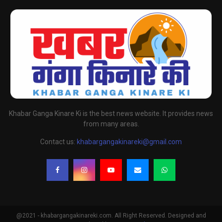
Khabar Ganga Kinare Ki is the best news website. It provides news
from many areas.
Contact us:
khabargangakinareki@gmail.com
@2021 - khabargangakinareki.com. All Right Reserved. Designed and