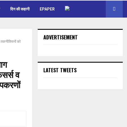
दिन की कहानी
EPAPER
ADVERTISEMENT
 व तकनीशियनों को
भाग
LATEST TWEETS
िसर्स व
पकरणों