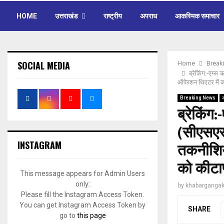
HOME
उत्तराखंड
राष्ट्रीय
अपराध
आकस्मिक समाचार
SOCIAL MEDIA
Home
Break
ब्रेकिंग:-एम्स 
ऑपेरशन थिएटर में 
Breaking News
ब्रेकिंग:
(सीएसएसड
INSTAGRAM
तकनीशिय
को कीटा
This message appears for Admin Users
only:
by
khabargangak
Please fill the Instagram Access Token.
You can get Instagram Access Token by
SHARE
go to
this page