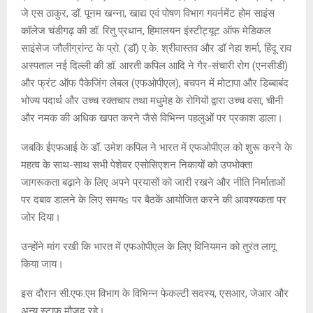
जे एस ठाकुर, डॉ. पूनम खन्ना, खाद्य एवं पोषण विभाग गवर्नमेंट होम साइंस
कॉलेज चंडीगढ़ की डॉ. रितु प्रधान, हिमालयन इंस्टीट्यूट ऑफ मेडिकल
साइंसेज जौलीग्रांन्ट के प्रो. (डॉ) ए.के. श्रीवास्तव और डॉ नेहा शर्मा, हिंदू राव
अस्पताल नई दिल्ली की डॉ. आरती कपिल आदि ने गैर-संचारी रोग (एनसीडी)
और फ्रंट ऑफ पैकेजिंग लेबल (एफओपीएल), बचपन में मोटापा और डिब्बाबंद
भोज्य पदार्थ और उच्च रक्तचाप तथा मधुमेह के रोगियों द्वारा उच्च वसा, चीनी
और नमक की अधिक खपत करने जैसे विभिन्न पहलुओं पर प्रकाश डाला।
जबकि ईएफआई के डॉ. उमेश कपिल ने भारत में एफओपीएल को शुरू करने के
महत्व के साथ-साथ सभी पेशेवर एसोसिएशन निकायों को उपभोक्ता
जागरूकता बढ़ाने के लिए अपने प्रयासों को जारी रखने और नीति निर्माताओं
पर दबाव डालने के लिए समय≤ पर बैठकें आयोजित करने की आवश्यकता पर
जोर दिया।
उन्होंने मांग रखी कि भारत में एफओपीएल के लिए विनियमन को तुरंत लागू
किया जाय।
इस दौरान सी.एफ.एम विभाग के विभिन्न फेकल्टी सदस्य, एसआर, जेआर और
अन्य स्टाफ मौजूद रहे।