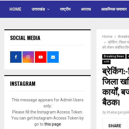
HOME
उत्तराखंड
राष्ट्रीय
अपराध
आकस्मिक समाचार
SOCIAL MEDIA
Home
Break
ब्रेकिंग:-जिला 
को लेकर संबंधित वि
Breaking News
स्टोरी
ब्रेकिंग
जिला खनि
INSTAGRAM
कार्याें
बैठक।
This message appears for Admin Users
only:
Please fill the Instagram Access Token.
by
khabargangak
You can get Instagram Access Token by
go to
this page
SHARE