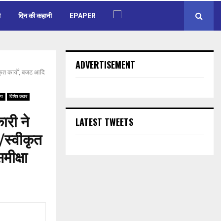
ी
दिन की कहानी
EPAPER
ADVERTISEMENT
ृत कार्याें, बजट आदि
रीय
विशेष कवर
ारी ने
LATEST TWEETS
/स्वीकृत
मीक्षा