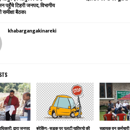
सन पहुँचे टिहरी जनपद, विभागीय
 समीक्षा बैठक।
khabargangakinareki
STS
अधिकारी, द्वारा जनपद
ब्रेकिंग:-सड़क पर पलटी यात्रियो की
सहायक वन कर्मचारी 