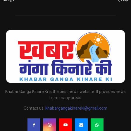
Khabar Ganga Kinare Ki is the best news website. It provides news
from many areas.
Contact us:
khabargangakinareki@gmail.com