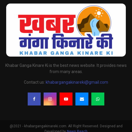
Khabar Ganga Kinare Ki is the best news website. It provides news
from many areas.
Contact us:
khabargangakinareki@gmail.com
@2021 - khabargangakinareki.com. All Right Reserved. Designed and
Developed by
News Reach