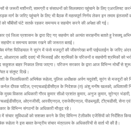
स्सों से जरूरी मशीनरी, सामग्री व संसाधनों को सिलक्यारा पहुंचाने के लिए एअरलिफ्ट करन
 मार्ग के जरिए पहुंचाने के लिए भी बैठक मेें महत्वपूर्ण निर्णय लेकर इन तमाम इंतजामो
यों को चौंबीसों घंटे सतर्क रहकर समन्वय व सहयोग करने की अपेक्षा की गई।
रकार एवं जिला प्रशासन के द्वारा दिए गए सहयोग को अत्यंत सराहनीय बताते हु रेसक्यू अभ
का सहयोग व समन्वय कायम रखने की जरूरत बताई।
 मंगेश घिल्डियाल ने सुरंग में फंसे मजदूरों की जीवनरेखा बनी पाईपलाईन के जरिए अंदर
ंट, ओआरएस आदि दवाएं भी भिजवाईं और श्रमिकों के परिजनों व सहयोगी श्रमिकों को भर
द सकुशल बाहर निकाल लिया जाएगा। परिजन सरकार के द्वारा आज विभिन्न मोर्चों से शुरू क
ित व संतुष्ट दिखे।
ी के जिलाधिकारी अभिषेक रूहेला, पुलिस अधीक्षक अर्पण यदुवंशी, सुरंग से मजदूरों को निक
 कर्नल दीपक पाटिल, एनएचआईडीसीएल के निदेशक (त) अंशु मनीष खलको, अधिशासी न
 के मुख्य विकास अधिकारी गौरव कुमार सीओ प्रशांत कुमार, अनुज कुमार, सुरेन्द्र भंडारी, 
एचआईडीसीएल, ओएनजीसी, आरवीएनएल, एसजेवीएनएल, पीडब्ल्यूडी, टीएचडीसी, सेना ए
रकार के विभिन्न संगठनों के अधिकारी मौजूद रहे।
में संचार सुविधाओं को सशक्त करने के लिए विभिन्न टेलीकॉम एजेंसिंयों को निर्देशित किय
 रूहेला ने इस बावत केन्द्रीय संचार मंत्रालय के अधिकारियों से वार्ता भी की है।