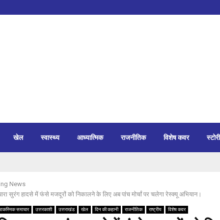
खेल
स्वास्थ्य
आध्यात्मिक
राजनीतिक
विशेष कवर
स्टोरी
ing News
यारा सुरंग हादसे में फंसे मजदूरों को निकालने के लिए अब पांच मोर्चां पर चलेगा रेस्क्यू अभियान।
आकस्मिक समाचार
उत्तरकाशी
उत्तराखंड
खेल
दिन की कहानी
राजनीतिक
राष्ट्रीय
विशेष कवर