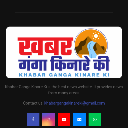
Khabar Ganga Kinare Ki is the best news website. It provides news
from many areas.
Contact us:
khabargangakinareki@gmail.com