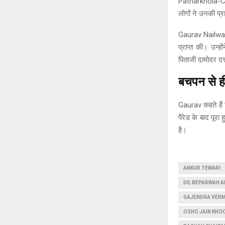
Patharkhola-Cha
लोगों ने उनकी प्रा
Gaurav Nailwal ने
प्राप्त की। उन्
पिताजी दामोदर दत्
बचपन से ही
Gaurav कहते हैं 
पैरेड के बाद पू
है।
ANKUR TEWARI
DIL BEPARWAH A
GAJENDRA VER
OSHO JAIN KHO