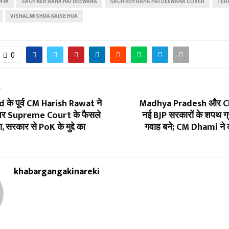
NYA
SACH KEH RAHA HAI DEEWANA
SACH KEH RAHA HAI DEEWANA COVER
TER
VISHAL MISHRA KAISE HUA
0
T
के पूर्व CM Harish Rawat ने
Madhya Pradesh और C
 पर Supreme Court के फैसले
नई BJP सरकारों के शपथ ग
, सरकार से PoK के मुद्दे का
गवाह बने; CM Dhami ने का
khabargangakinareki