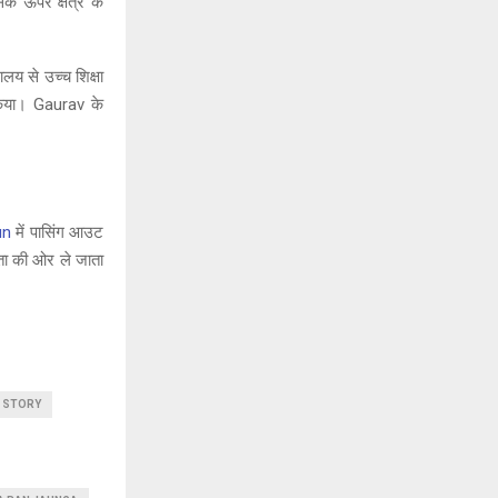
े ऊपर क्षेत्र के
ालय से उच्च शिक्षा
 किया। Gaurav के
un
में पासिंग आउट
ता की ओर ले जाता
E STORY