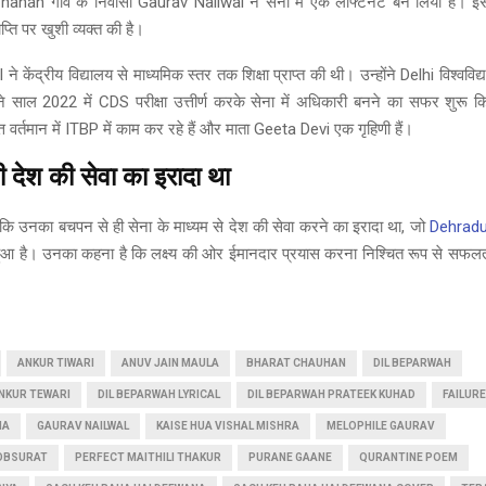
nan गाँव के निवासी Gaurav Nailwal ने सेना में एक लेफ्टिनेंट बन लिया है। इसक
प्ति पर खुशी व्यक्त की है।
 केंद्रीय विद्यालय से माध्यमिक स्तर तक शिक्षा प्राप्त की थी। उन्होंने Delhi विश्वविद्य
होंने साल 2022 में CDS परीक्षा उत्तीर्ण करके सेना में अधिकारी बनने का सफर शुरू
त वर्तमान में ITBP में काम कर रहे हैं और माता Geeta Devi एक गृहिणी हैं।
 देश की सेवा का इरादा था
कि उनका बचपन से ही सेना के माध्यम से देश की सेवा करने का इरादा था, जो
Dehrad
रा हुआ है। उनका कहना है कि लक्ष्य की ओर ईमानदार प्रयास करना निश्चित रूप से सफल
ANKUR TIWARI
ANUV JAIN MAULA
BHARAT CHAUHAN
DIL BEPARWAH
NKUR TEWARI
DIL BEPARWAH LYRICAL
DIL BEPARWAH PRATEEK KUHAD
FAILUR
MA
GAURAV NAILWAL
KAISE HUA VISHAL MISHRA
MELOPHILE GAURAV
OBSURAT
PERFECT MAITHILI THAKUR
PURANE GAANE
QURANTINE POEM