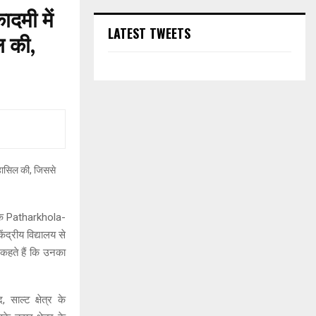
दमी में
LATEST TWEETS
ल की,
र के Patharkhola-
द्रीय विद्यालय से
v कहते हैं कि उनका
साल्ट क्षेत्र के