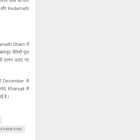
तरीय जांच की मांग
ान और Kedarnath
।
arnath Dham में
 बावजूद विदेशी मूल
भी प्रश्न उठाए गए
।
त 27 December से
लावा, Kharsali से
गई है।
ATH NEW SONG