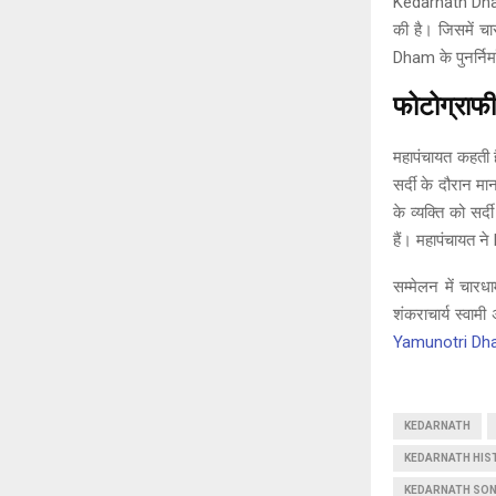
Kedarnath Dham क
की है। जिसमें 
Dham के पुनर्निर्
फोटोग्राफ
महापंचायत कहती
सर्दी के दौरान मा
के व्यक्ति को सर
हैं। महापंचायत न
सम्मेलन में चार
शंकराचार्य स्वाम
Yamunotri D
KEDARNATH
KEDARNATH HIS
KEDARNATH SO