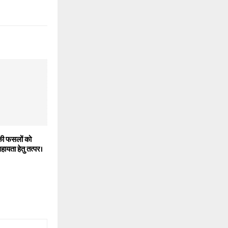
िकी फसलों को
ायता हेतु तत्पर।