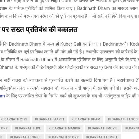
े गर्भगृह में सोने के मुद्दे पर High Court के विराजमान न्यायाधीश द्वारा एक उच्च स्
चारधाम के पथिक पुरोहितों को शामिल किया जाए। Badrinath Dham का मास्टर प्ल
माण काम किस्से परंपरागत परंपराओं को छूने का प्रयास है। जो सही नहीं होने दिया जाएगा
ी पर सख्त प्रतिबंध की वकालत
 है कि Badrinath Dham में जल्द ही Kuber Gali बनाई जाए। Badrinathऔर Ked
नव गतिविधि पर पूर्ण प्रतिबंध लगाने की मांग की गई है। स्थानीय प्रशासन की कार्रवाई के
्दी के मौसम में Badrinath Dham में आध्यात्मिक प्रैक्टिस के लिए अनुमति देने के बाद 
े Dhams के गर्भगृह की वीडियोग्राफी और फोटोग्राफी पर सख्त प्रतिबंध की वकालत की
धाम सर्दी यात्रा को व्यापकता से प्रचारित करने का सहमति दिया गया है। महापंचाय
ी अविमुक्तेश्वरानंद सरस्वती महाराज की चारधाम सर्दी यात्रा में सहयोग करेगी। इसके अ
ham
के लिए प्रस्तावित रोपवे के निर्माण कार्य की शुरुआत के बाद भी असंतुष्टता जाहिर की 
KEDARNATH 2023
KEDARNATH AARTI
KEDARNATH DHAM
KEDARNATH FLOOD
TORY
KEDARNATH LIVE
KEDARNATH MANDIR
KEDARNATH MOVIE
KEDARN
NG
KEDARNATH SONGS
KEDARNATH STORY
KEDARNATH TEMPLE