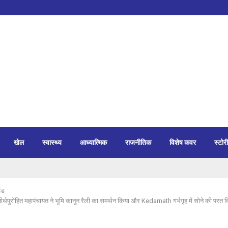
खेल
स्वास्थ्य
आध्यात्मिक
राजनीतिक
विशेष कवर
स्टोरी
ंड
्थपुरोहित महापंचायत ने भूमि कानून रैली का समर्थन किया और Kedarnath गर्भगृह में सोने की परत व