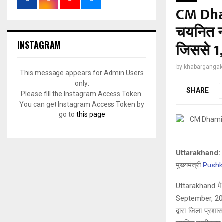
CM Dha
चयनित नर
INSTAGRAM
जिससे 1,
by
khabargangak
This message appears for Admin Users
only:
SHARE
Please fill the Instagram Access Token.
You can get Instagram Access Token by
go to
this page
Uttarakhand:
मुख्यमंत्री
Pushk
Uttarakhand मेडि
September, 2023
द्वारा जिला प्रश