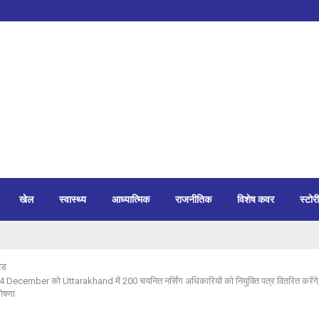
खेल
स्वास्थ्य
आध्यात्मिक
राजनीतिक
विशेष कवर
स्टोरी
ंड
ecember को Uttarakhand में 200 चयनित नर्सिंग अधिकारियों को नियुक्ति पत्र वितरित करेंगे,
घोषणा