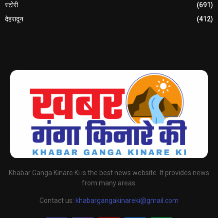
स्टोरी
(691)
देहरादून
(412)
Khabar Ganga Kinare Ki is the best news website. It provides news
from many areas.
Contact us:
khabargangakinareki@gmail.com