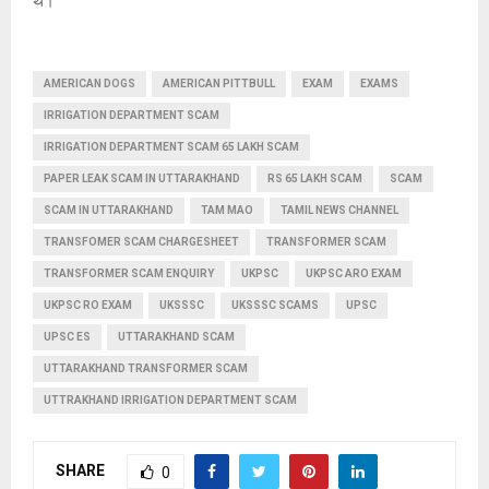
थे।
AMERICAN DOGS
AMERICAN PITTBULL
EXAM
EXAMS
IRRIGATION DEPARTMENT SCAM
IRRIGATION DEPARTMENT SCAM 65 LAKH SCAM
PAPER LEAK SCAM IN UTTARAKHAND
RS 65 LAKH SCAM
SCAM
SCAM IN UTTARAKHAND
TAM MAO
TAMIL NEWS CHANNEL
TRANSFOMER SCAM CHARGESHEET
TRANSFORMER SCAM
TRANSFORMER SCAM ENQUIRY
UKPSC
UKPSC ARO EXAM
UKPSC RO EXAM
UKSSSC
UKSSSC SCAMS
UPSC
UPSC ES
UTTARAKHAND SCAM
UTTARAKHAND TRANSFORMER SCAM
UTTRAKHAND IRRIGATION DEPARTMENT SCAM
SHARE
0