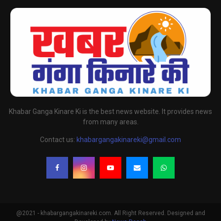
Khabar Ganga Kinare Ki is the best news website. It provides news
from many areas.
Contact us:
khabargangakinareki@gmail.com
@2021 - khabargangakinareki.com. All Right Reserved. Designed and