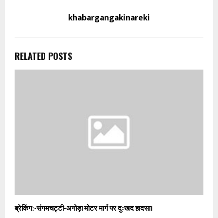
khabargangakinareki
RELATED POSTS
ब्रेकिंग:-संगमचट्टी-अगोड़ा मोटर मार्ग पर दुःखद हादसा।