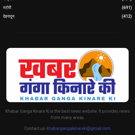
स्टोरी
(691)
देहरादून
(412)
Khabar Ganga Kinare Ki is the best news website. It provides news
from many areas.
Contact us:
khabargangakinareki@gmail.com