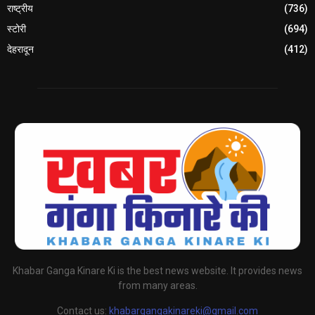
राष्ट्रीय
(736)
स्टोरी
(694)
देहरादून
(412)
Khabar Ganga Kinare Ki is the best news website. It provides news
from many areas.
Contact us:
khabargangakinareki@gmail.com