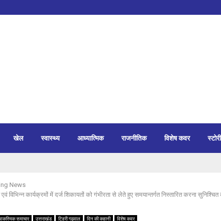
खेल
स्वास्थ्य
आध्यात्मिक
राजनीतिक
विशेष कवर
स्टोरी
ing News
एवं विभिन्न कार्यक्रमों में दर्ज शिकायतों को गंभीरता से लेते हुए समयान्तर्गत निस्तारित करना सुनिश्चि
।
आकस्मिक समाचार
उत्तराखंड
टिहरी गढ़वाल
दिन की कहानी
विशेष कवर