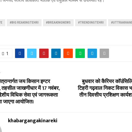
त जनपद स्तरीय अधिकारी भौतिक एवं वर्चुअल माध्यम से उपस्थित रहे।
VE
#BIG REAKINGTEHRI
#BREAKINGNEWS
#TRENDINGTEHRI
#UTTRAKHAN
1
T
ेत्रान्तर्गत जय किसान इण्टर
बुधवार को कैरियर कॉउंसिलि
 तहसील जाखणीधार में 17 नवंबर,
टिहरी गढ़वाल निकट विकास भव
्देशीय विधिक सेवा एवं जागरूकता
तीन दिवसीय प्रशिक्षण कार्यश
या जाएगा आयोजित।
khabargangakinareki