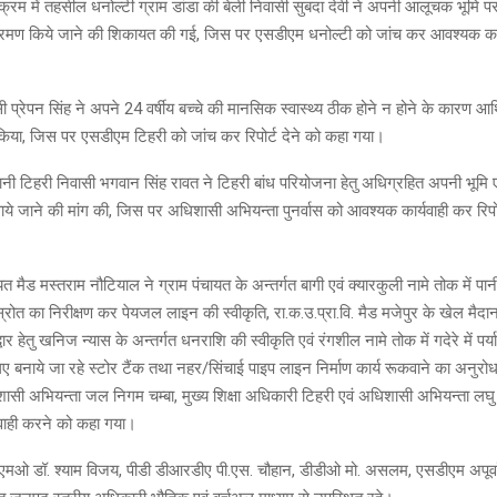
्रम में तहसील धनोल्टी ग्राम डांडा की बेली निवासी सुबदा देवी ने अपनी आलूचक भूमि पर
तिक्रमण किये जाने की शिकायत की गई, जिस पर एसडीएम धनोल्टी को जांच कर आवश्यक कार
ी प्रेपन सिंह ने अपने 24 वर्षीय बच्चे की मानसिक स्वास्थ्य ठीक होने न होने के कारण आर
िया, जिस पर एसडीएम टिहरी को जांच कर रिपोर्ट देने को कहा गया।
रानी टिहरी निवासी भगवान सिंह रावत ने टिहरी बांध परियोजना हेतु अधिग्रहित अपनी भूमि
ाये जाने की मांग की, जिस पर अधिशासी अभियन्ता पुनर्वास को आवश्यक कार्यवाही कर रिपोर
यत मैड मस्तराम नौटियाल ने ग्राम पंचायत के अन्तर्गत बागी एवं क्यारकुली नामे तोक में प
रोत का निरीक्षण कर पेयजल लाइन की स्वीकृति, रा.क.उ.प्रा.वि. मैड मजेपुर के खेल मैदा
द्वार हेतु खनिज न्यास के अन्तर्गत धनराशि की स्वीकृति एवं रंगशील नामे तोक में गदेरे में पर्य
िए बनाये जा रहे स्टोर टैंक तथा नहर/सिंचाई पाइप लाइन निर्माण कार्य रूकवाने का अनुर
ासी अभियन्ता जल निगम चम्बा, मुख्य शिक्षा अधिकारी टिहरी एवं अधिशासी अभियन्ता लघु
वाही करने को कहा गया।
ओ डॉ. श्याम विजय, पीडी डीआरडीए पी.एस. चौहान, डीडीओ मो. असलम, एसडीएम अपूर्वा 