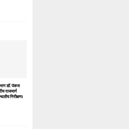
िभाग डॉ. पंकज
्रीय राजमार्ग
्थलीय निरीक्षण।