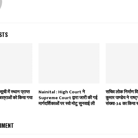
STS
ूची में स्थान प्राप्त
Nainital : High Court ने
सचिव लोक निर्माण व
छात्राओं को किया गया
Supreme Court द्वारा जारी की गई
कुमार पाण्डेय ने राष्ट
मार्गदर्शिकाओं पर स्वो मोटू सुनवाई ली
संख्या-34 का किया स
MMENT