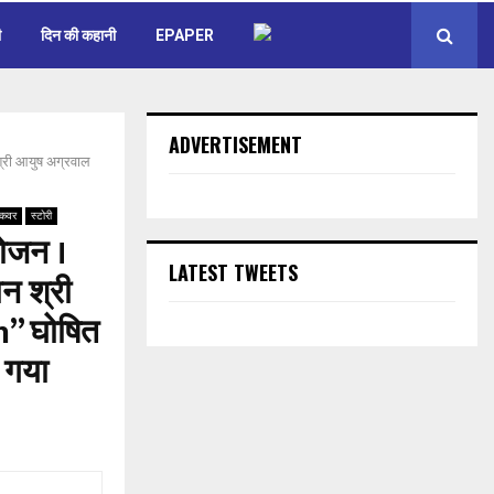
ी
दिन की कहानी
EPAPER
ADVERTISEMENT
श्री आयुष अग्रवाल
 कवर
स्टोरी
योजन ।
LATEST TWEETS
ान श्री
h” घोषित
 गया