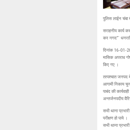
पुलिस लाईन चंबा 
सराहनीय कार्य कर
कर नगद“` धनराशि
दिनांक 16-01-202
मासिक अपराध गोष्
किए गए ।
तत्पश्चात जनपद म
आगामी निकाय चुना
पाबंद की कार्यवाह
अन्तर्जनपदीय वैरि
सभी थाना प्रभारी 
परीक्षण हो पाये ।
सभी थाना प्रभारी