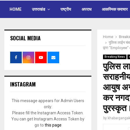
HOME
उत्तराखंड
राष्ट्रीय
अपराध
आकस्मिक समाचार
SOCIAL MEDIA
Home
Break
पुलिस लाईन चंबा
द्वारा “Employee“ 
Breaking News
पुलिस ला
सराहनीय 
INSTAGRAM
आयुष अग
कर नगद“
This message appears for Admin Users
पुरस्कृत 
only:
Please fill the Instagram Access Token.
by
khabargangak
You can get Instagram Access Token by
go to
this page