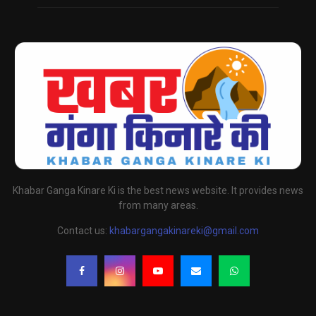
Khabar Ganga Kinare Ki is the best news website. It provides news
from many areas.
Contact us:
khabargangakinareki@gmail.com