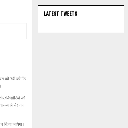
LATEST TWEETS
त की 7वीं वर्षगाँठ
ई।
िशोर/किशोरियों को
वास्थ्य शिविर का
योजन किया जायेगा।