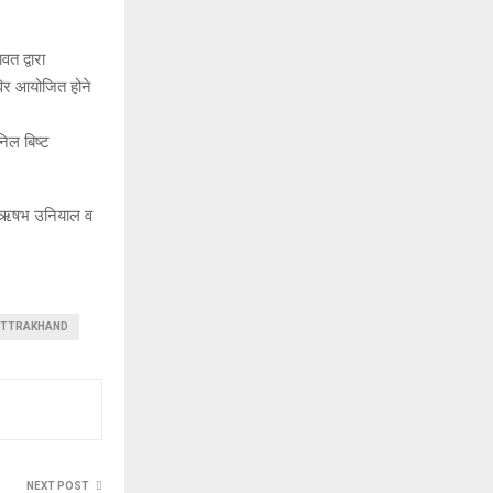
त द्वारा
िविर आयोजित होने
निल बिष्ट
्धक ऋषभ उनियाल व
UTTRAKHAND
NEXT POST