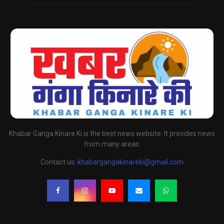
Khabar Ganga Kinare Ki is the best news website. It provides news
from many areas.
Contact us:
khabargangakinareki@gmail.com