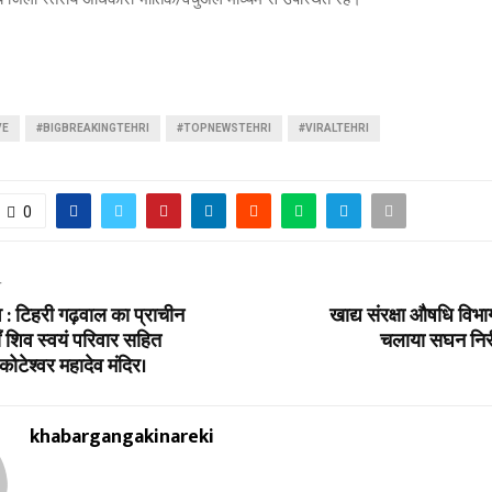
VE
#BIGBREAKINGTEHRI
#TOPNEWSTEHRI
#VIRALTEHRI
0
T
व : टिहरी गढ़वाल का प्राचीन
खाद्य संरक्षा औषधि विभाग
ँ शिव स्वयं परिवार सहित
चलाया सघन निरी
कोटेश्वर महादेव मंदिर।
khabargangakinareki