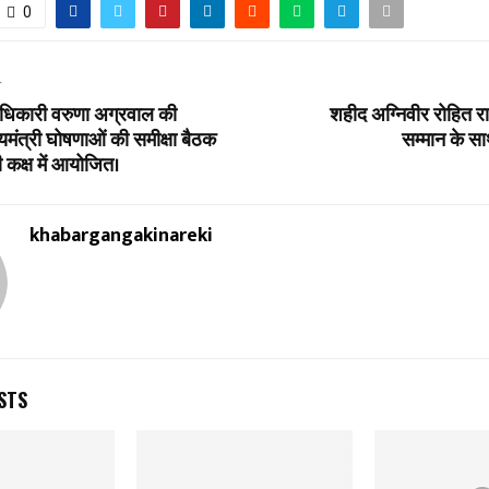
0
T
धिकारी वरुणा अग्रवाल की
शहीद अग्निवीर रोहित राव
ुख्यमंत्री घोषणाओं की समीक्षा बैठक
सम्मान के सा
ी कक्ष में आयोजित।
khabargangakinareki
STS