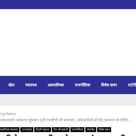
खेल
स्वास्थ्य
आध्यात्मिक
राजनीतिक
विशेष कवर
स्टोरी
ing News
जन्दरवाली-जमोलना पहुंचकर सुनी ग्रामीणों की समस्याएं, अधिकारियों को दिए समाधान के निर्देश।
आकस्मिक समाचार
उत्तराखंड
टिहरी गढ़वाल
दिन की कहानी
राजनीतिक
राष्ट्रीय
विशेष कवर