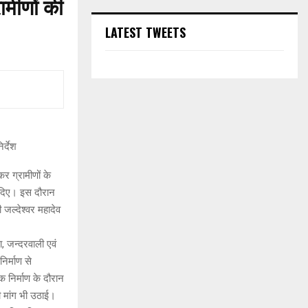
ामीणों की
LATEST TWEETS
र्देश
 ग्रामीणों के
श दिए। इस दौरान
 जल्देश्वर महादेव
, जन्दरवाली एवं
िर्माण से
क निर्माण के दौरान
ी मांग भी उठाई।