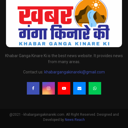
Khabar Ganga Kinare Ki is the best news website. It provides news
from many areas.
Contact us:
khabargangakinareki@gmail.com
@2021 - khabargangakinareki.com. All Right Reserved. Designed and
Developed by
News Reach