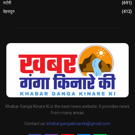
स्टोरी
(691)
देहरादून
(412)
Khabar Ganga Kinare Ki is the best news website. It provides news
from many areas.
Contact us:
khabargangakinareki@gmail.com