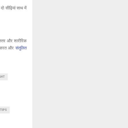
दो सीढ़ियां साथ में
 स्तर और शारीरिक
ित कसरत और
संतुलित
GHT
 TIPS