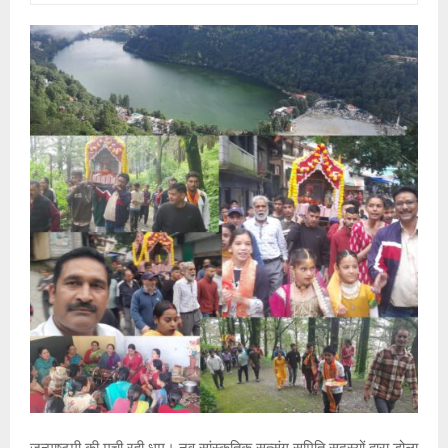
जन्माष्टमी की मची रही धूम। नव सांस्कृतिक सत्संग समिति सदस्यों द्वारा डोला