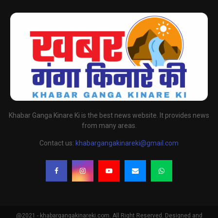
Khabar Ganga Kinare Ki is the best news website. It provides news
from many areas.
Contact us:
khabargangakinareki@gmail.com
@2021 - khabargangakinareki.com. All Right Reserved. Designed and