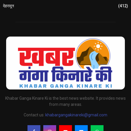
देहरादून
(412)
Khabar Ganga Kinare Ki is the best news website. It provides news
from many areas.
Contact us:
khabargangakinareki@gmail.com