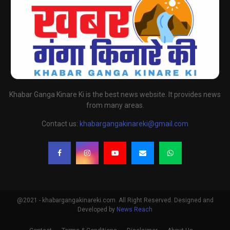
Khabar Ganga Kinare Ki is the best news website. It provides news
from many areas.
Contact us:
khabargangakinareki@gmail.com
@2021 - khabargangakinareki.com. All Right Reserved. Designed and
Developed by
News Reach