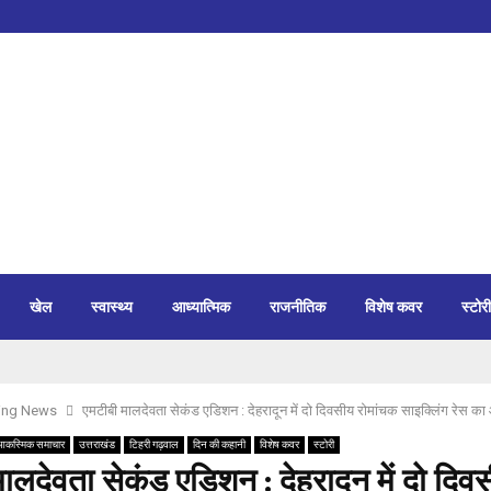
खेल
स्वास्थ्य
आध्यात्मिक
राजनीतिक
विशेष कवर
स्टोरी
ing News
एमटीबी मालदेवता सेकंड एडिशन : देहरादून में दो दिवसीय रोमांचक साइक्लिंग रेस क
आकस्मिक समाचार
उत्तराखंड
टिहरी गढ़वाल
दिन की कहानी
विशेष कवर
स्टोरी
ालदेवता सेकंड एडिशन : देहरादून में दो दिव