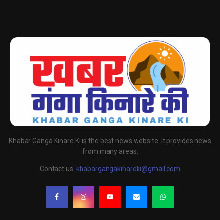
Khabar Ganga Kinare Ki is the best news website. It provides news
from many areas.
Contact us:
khabargangakinareki@gmail.com