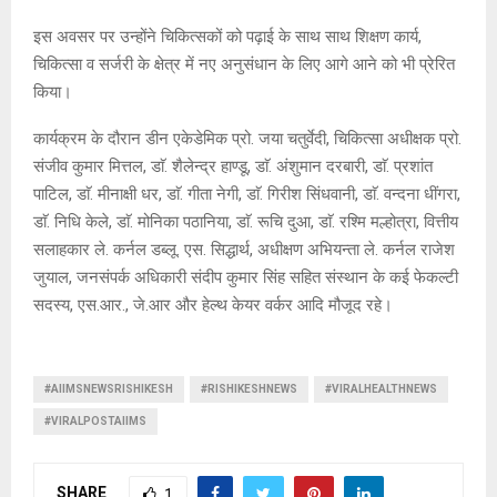
इस अवसर पर उन्होंने चिकित्सकों को पढ़ाई के साथ साथ शिक्षण कार्य,
चिकित्सा व सर्जरी के क्षेत्र में नए अनुसंधान के लिए आगे आने को भी प्रेरित
किया।
कार्यक्रम के दौरान डीन एकेडेमिक प्रो. जया चतुर्वेदी, चिकित्सा अधीक्षक प्रो.
संजीव कुमार मित्तल, डाॅ. शैलेन्द्र हाण्डू, डाॅ. अंशुमान दरबारी, डाॅ. प्रशांत
पाटिल, डाॅ. मीनाक्षी धर, डाॅ. गीता नेगी, डाॅ. गिरीश सिंधवानी, डाॅ. वन्दना धींगरा,
डाॅ. निधि केले, डाॅ. मोनिका पठानिया, डाॅ. रूचि दुआ, डाॅ. रश्मि मल्होत्रा, वित्तीय
सलाहकार ले. कर्नल डब्लू. एस. सिद्धार्थ, अधीक्षण अभियन्ता ले. कर्नल राजेश
जुयाल, जनसंपर्क अधिकारी संदीप कुमार सिंह सहित संस्थान के कई फेकल्टी
सदस्य, एस.आर., जे.आर और हेल्थ केयर वर्कर आदि मौजूद रहे।
#AIIMSNEWSRISHIKESH
#RISHIKESHNEWS
#VIRALHEALTHNEWS
#VIRALPOSTAIIMS
SHARE
1