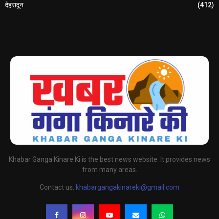
देहरादून
(412)
Khabar Ganga Kinare Ki is the best news website. It provides news
from many areas.
Contact us:
khabargangakinareki@gmail.com