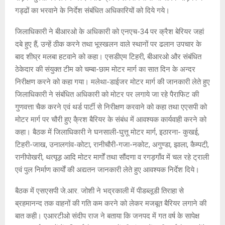
गड्ढों का भरवाने के निर्देश संबंधित अधिकारियों को दिये गये।
जिलाधिकारी ने बीआरओ के अधिकारी को एनएच-34 पर क्रैश बेरियर जहां
दबे हुए हैं, उन्हें ठीक करने तथा भूस्खलन वाले स्थानों पर ढलान उपचार के
बाद शीघ्र मलबा हटवाने को कहा। एसडीएम टिहरी, बीआरओ और संबंधित
ठेकेदार की संयुक्त टीम को चम्बा-छाम मोटर मार्ग का सात दिन के अन्दर
निरीक्षण करने को कहा गया। मलेथा-डाईजर मोटर मार्ग की जानकारी लेते हुए
जिलाधिकारी ने संबंधित अधिकारी को मोटर पर लगाये जा रहे पैराफिट की
गुणवत्ता चैक करने एवं थर्ड पार्टी से निरीक्षण करवाने को कहा तथा एएसपी को
मोटर मार्ग पर चौरी हुए कै्रश बैरियर के संबंध में आवश्यक कार्यवाही करने को
कहा। बैठक में जिलाधिकारी ने घनसाली-घुत्तू मोटर मार्ग, इठारना- कुखई,
टिहरी-जाख, उनालगांव-कोटा, रानीचौरी-गजा-नकोट, अगुण्डा, झाला, कैम्पटी़,
रानीपोखरी, थत्यूड़ आदि मोटर मार्गों तथा सौंदणा व रगड़गाँव में चल रहे ट्राली
एवं पुल निर्माण कार्याें की अद्यतन जानकारी लेते हुए आवश्यक निर्देश दिये।
बैठक में एसएसपी जे.आर. जोशी ने भद्रकाली में पीडब्लूडी तिराहा से
ब्रहमानन्द तक वाहनों की गति कम करने को लेकर मजबूत बैरियर लगाने की
बात कही। एआरटीओ संदीप राज ने बताया कि जनपद में गत वर्ष के सापेक्ष