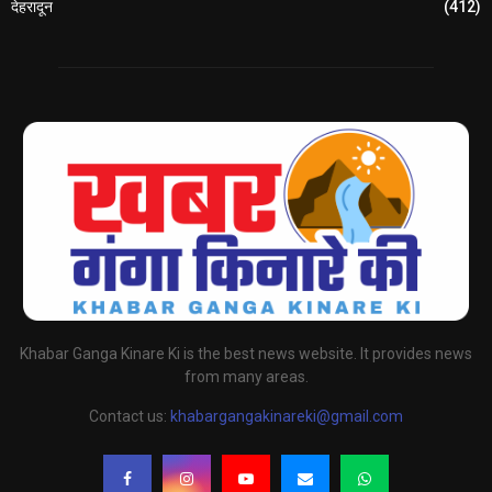
देहरादून
(412)
Khabar Ganga Kinare Ki is the best news website. It provides news
from many areas.
Contact us:
khabargangakinareki@gmail.com