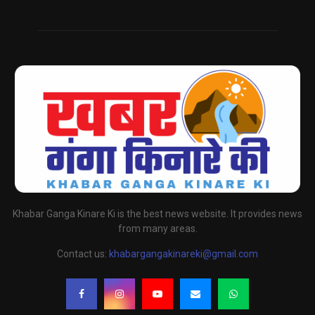
Khabar Ganga Kinare Ki is the best news website. It provides news
from many areas.
Contact us:
khabargangakinareki@gmail.com