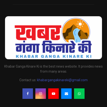
Khabar Ganga Kinare Ki is the best news website. It provides news
from many areas.
Contact us:
khabargangakinareki@gmail.com